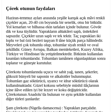
Çörek otunun faydaları
Haziran-temmuz ayları arasında yeşille karışık açık mâvi renkli
çiçekler açan, 20-40 cm boyunda bir senelik, otsu bir bitkidir.
Yol kenarları ve bilhassa ekin tarlaları içinde bulunur. Gövde
dik ve kısa tüylüdür. Yaprakların alttakileri saplı, üsttekileri
sapsızdır. Çiçekler uzun saplı ve tek tektir. Taç yaprakları iki
loplu ve bal özü bezleri taşıyan 8 tâne küçük parça hâlindedir.
Meyveleri çok tohumlu olup, tohumlar siyah renkli ve oval
şekillidir. Güney Avrupa, Balkan memleketleri, Kuzey Afrika,
Türkiye ve Hindistan’da yetiştirilmektedir. Bitkinin kullanılan
kısımları tohumlarıdır. Tohumları tamâmen olgunlaştıktan sonra
toplanır ve güneşte kurutulur.
Çörekotu tohumlarında uçucu ve sabit yağ, tanen, şekerler,
glikozit bünyeli bir saponin ve alkaloitler bulunmuştur.
Tohumları gaz söktürücü, uyarıcı ve idrar söktürücü olarak
kullanılmaktadır. Güzel kokusu sebebiyle müshil ilâçlarının
içine ilâve edilen iyi bir lezzet ve koku değiştiricidir.
Çörekotunun Anadolu’da bulunan ve aynı şekilde kullanılan
diğer türleri şunlardır:
Şam çörekotu (Nigella damascena) : Yaprakları parçalıdır.