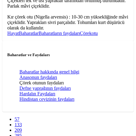
Çiçekleri tek ve üst yapraklar tarafından örtülmüş durumdadır.
Parlak mâvi çiçeklidir.
Kır çörek otu (Nigella arvensis) : 10-30 cm yüksekliğinde mâvi
çiçeklidir. Yaprakları sivri parçalıdır. Tohumları kurt düşürücü
olarak da kullanılır.
Hayat
Baharatlar
Baharatların faydaları
Çörekotu
Baharatlar ve Faydaları
Baharatlar hakkında genel bilgi
Anasonun faydaları
Çörek otunun faydaları
Defne yaprağının faydaları
Hardalın Faydaları
Hindistan cevizinin faydaları
57
133
209
285