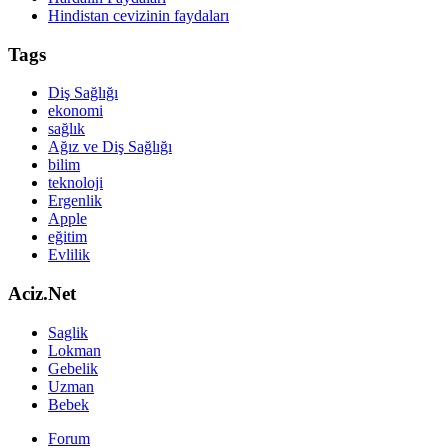
Hindistan cevizinin faydaları
Tags
Diş Sağlığı
ekonomi
sağlık
Ağız ve Diş Sağlığı
bilim
teknoloji
Ergenlik
Apple
eğitim
Evlilik
Aciz.Net
Saglik
Lokman
Gebelik
Uzman
Bebek
Forum