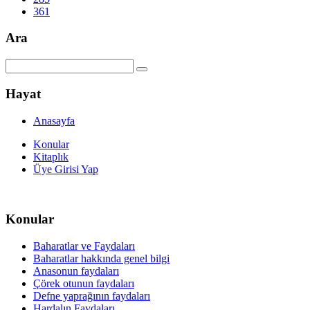
361
Ara
Hayat
Anasayfa
Konular
Kitaplık
Üye Girisi Yap
Konular
Baharatlar ve Faydaları
Baharatlar hakkında genel bilgi
Anasonun faydaları
Çörek otunun faydaları
Defne yaprağının faydaları
Hardalın Faydaları