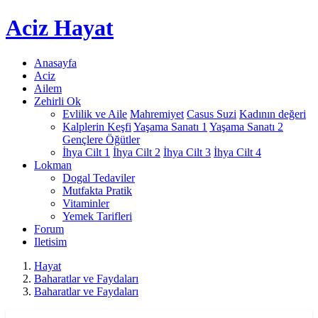
Aciz
Hayat
Anasayfa
Aciz
Ailem
Zehirli Ok
Evlilik ve Aile
Mahremiyet
Casus Suzi
Kadının değeri
Kalplerin Keşfi
Yaşama Sanatı 1
Yaşama Sanatı 2
Gençlere Öğütler
İhya Cilt 1
İhya Cilt 2
İhya Cilt 3
İhya Cilt 4
Lokman
Dogal Tedaviler
Mutfakta Pratik
Vitaminler
Yemek Tarifleri
Forum
Iletisim
Hayat
Baharatlar ve Faydaları
Baharatlar ve Faydaları