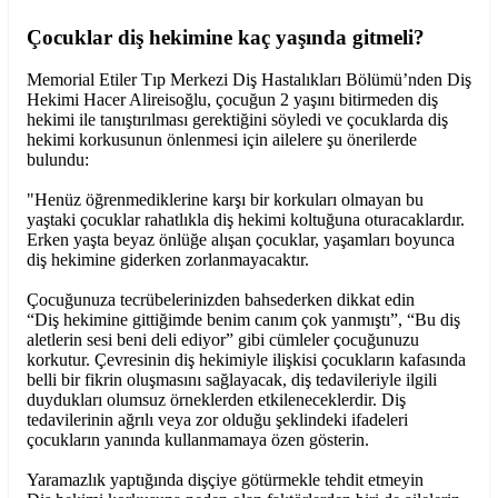
Çocuklar diş hekimine kaç yaşında gitmeli?
Memorial Etiler Tıp Merkezi Diş Hastalıkları Bölümü’nden Diş
Hekimi Hacer Alireisoğlu, çocuğun 2 yaşını bitirmeden diş
hekimi ile tanıştırılması gerektiğini söyledi ve çocuklarda diş
hekimi korkusunun önlenmesi için ailelere şu önerilerde
bulundu:
"Henüz öğrenmediklerine karşı bir korkuları olmayan bu
yaştaki çocuklar rahatlıkla diş hekimi koltuğuna oturacaklardır.
Erken yaşta beyaz önlüğe alışan çocuklar, yaşamları boyunca
diş hekimine giderken zorlanmayacaktır.
Çocuğunuza tecrübelerinizden bahsederken dikkat edin
“Diş hekimine gittiğimde benim canım çok yanmıştı”, “Bu diş
aletlerin sesi beni deli ediyor” gibi cümleler çocuğunuzu
korkutur. Çevresinin diş hekimiyle ilişkisi çocukların kafasında
belli bir fikrin oluşmasını sağlayacak, diş tedavileriyle ilgili
duydukları olumsuz örneklerden etkileneceklerdir. Diş
tedavilerinin ağrılı veya zor olduğu şeklindeki ifadeleri
çocukların yanında kullanmamaya özen gösterin.
Yaramazlık yaptığında dişçiye götürmekle tehdit etmeyin