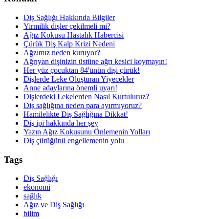
Diş Sağlığı Hakkında Bilgiler
Yirmilik dişler çekilmeli mi?
Ağız Kokusu Hastalık Habercisi
Çürük Diş Kalp Krizi Nedeni
Ağzımız neden kuruyor?
Ağrıyan dişinizin üstüne ağrı kesici koymayın!
Her yüz çocuktan 84'ünün dişi çürük!
Dişlerde Leke Oluşturan Yiyecekler
Anne adaylarına önemli uyarı!
Dişlerdeki Lekelerden Nasıl Kurtuluruz?
Diş sağlığına neden para ayırmıyoruz?
Hamilelikte Diş Sağlığına Dikkat!
Diş ipi hakkında her şey
Yazın Ağız Kokusunu Önlemenin Yolları
Diş çürüğünü engellemenin yolu
Tags
Diş Sağlığı
ekonomi
sağlık
Ağız ve Diş Sağlığı
bilim