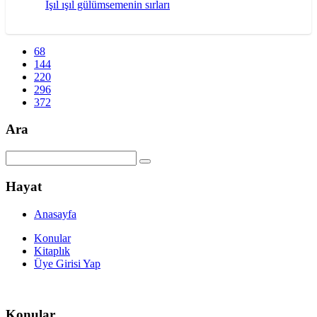
Işıl ışıl gülümsemenin sırları
68
144
220
296
372
Ara
Hayat
Anasayfa
Konular
Kitaplık
Üye Girisi Yap
Konular