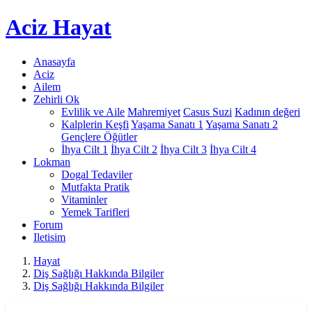
Aciz
Hayat
Anasayfa
Aciz
Ailem
Zehirli Ok
Evlilik ve Aile
Mahremiyet
Casus Suzi
Kadının değeri
Kalplerin Keşfi
Yaşama Sanatı 1
Yaşama Sanatı 2
Gençlere Öğütler
İhya Cilt 1
İhya Cilt 2
İhya Cilt 3
İhya Cilt 4
Lokman
Dogal Tedaviler
Mutfakta Pratik
Vitaminler
Yemek Tarifleri
Forum
Iletisim
Hayat
Diş Sağlığı Hakkında Bilgiler
Diş Sağlığı Hakkında Bilgiler