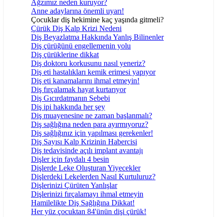
Ağzımız neden kuruyor?
Anne adaylarına önemli uyarı!
Çocuklar diş hekimine kaç yaşında gitmeli?
Çürük Diş Kalp Krizi Nedeni
Diş Beyazlatma Hakkında Yanlış Bilinenler
Diş çürüğünü engellemenin yolu
Diş çürüklerine dikkat
Diş doktoru korkusunu nasıl yeneriz?
Diş eti hastalıkları kemik erimesi yapıyor
Diş eti kanamalarını ihmal etmeyin!
Diş fırçalamak hayat kurtarıyor
Diş Gıcırdatmanın Sebebi
Diş ipi hakkında her şey
Diş muayenesine ne zaman başlanmalı?
Diş sağlığına neden para ayırmıyoruz?
Diş sağlığınız için yapılması gerekenler!
Diş Sayısı Kalp Krizinin Habercisi
Diş tedavisinde açılı implant avantajı
Dişler için faydalı 4 besin
Dişlerde Leke Oluşturan Yiyecekler
Dişlerdeki Lekelerden Nasıl Kurtuluruz?
Dişlerinizi Çürüten Yanlışlar
Dişlerinizi fırçalamayı ihmal etmeyin
Hamilelikte Diş Sağlığına Dikkat!
Her yüz çocuktan 84'ünün dişi çürük!