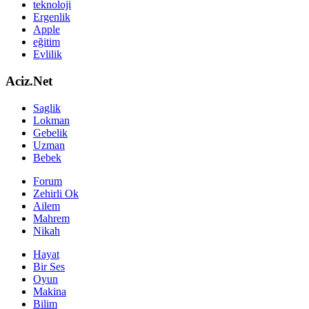
teknoloji
Ergenlik
Apple
eğitim
Evlilik
Aciz.Net
Saglik
Lokman
Gebelik
Uzman
Bebek
Forum
Zehirli Ok
Ailem
Mahrem
Nikah
Hayat
Bir Ses
Oyun
Makina
Bilim