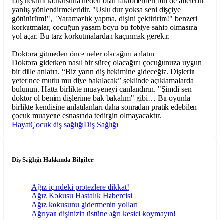
Diş hekimi korkusuna neden olan faktörlerden biri de ailelerin
yanlış yönlendirmeleridir. "Uslu dur yoksa seni dişçiye
götürürüm!", "Yaramazlık yapma, dişini çektiririm!" benzeri
korkutmalar, çocuğun yaşam boyu bu fobiye sahip olmasına
yol açar. Bu tarz korkutmalardan kaçınmak gerekir.
Doktora gitmeden önce neler olacağını anlatın
Doktora giderken nasıl bir süreç olacağını çocuğunuza uygun
bir dille anlatın. “Biz yarın diş hekimine gideceğiz. Dişlerin
yeterince mutlu mu diye bakılacak” şeklinde açıklamalarda
bulunun. Hatta birlikte muayeneyi canlandırın. "Şimdi sen
doktor ol benim dişlerime bak bakalım" gibi… Bu oyunla
birlikte kendisine anlatılanları daha sonradan pratik edebilen
çocuk muayene esnasında tedirgin olmayacaktır.
Hayat
Çocuk diş sağlığı
Diş Sağlığı
Diş Sağlığı Hakkında Bilgiler
Ağız içindeki protezlere dikkat!
Ağız Kokusu Hastalık Habercisi
Ağız kokusunu gidermenin yolları
Ağrıyan dişinizin üstüne ağrı kesici koymayın!