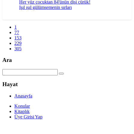
Her yüz çocuktan 84'ünün dişi çürük!
Işıl ışıl gülümsemenin sırları
1
77
153
229
305
Ara
Hayat
Anasayfa
Konular
Kitaplık
Üye Girisi Yap