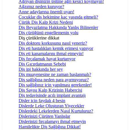
Ağrıyan dişinizin üstüne ağrı kesici koymayın!
Ağzımız neden kuruyor?
Anne adaylarına önemli uyarı!
Çocuklar diş hekimine kaç yaşında gitmeli?
Çürük Diş Kalp Krizi Nedeni
Diş Beyazlatma Hakkında Yanlış Bilinenler
Diş çürüğünü engellemenin yolu
Diş çürüklerine dikkat
Diş doktoru korkusunu nasıl yeneriz?
Diş eti hastalıkları kemik erimesi yapıyor
Diş eti kanamalarını ihmal etmeyin!
Diş fırçalamak hayat kurtarıyor
Diş Gıcırdatmanın Sebebi
Diş ipi hakkında her şey
Diş muayenesine ne zaman başlanmalı?
Diş sağlığına neden para ayırmıyoruz?
Diş sağlığınız için yapılması gerekenler!
Diş Sayısı Kalp Krizinin Habercisi
Diş tedavisinde açılı implant avantajı
Dişler için faydalı 4 besin
Dişlerde Leke Oluşturan Yiyecekler
Dişlerdeki Lekelerden Nasıl Kurtuluruz?
Dişlerinizi Çürüten Yanlışlar
Dişlerinizi fırçalamayı ihmal etmeyin
Hamilelikte Diş Sağlığına Dikkat!