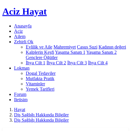
Aciz
Hayat
Anasayfa
Aciz
Ailem
Zehirli Ok
Evlilik ve Aile
Mahremiyet
Casus Suzi
Kadının değeri
Kalplerin Keşfi
Yaşama Sanatı 1
Yaşama Sanatı 2
Gençlere Öğütler
İhya Cilt 1
İhya Cilt 2
İhya Cilt 3
İhya Cilt 4
Lokman
Dogal Tedaviler
Mutfakta Pratik
Vitaminler
Yemek Tarifleri
Forum
Iletisim
Hayat
Diş Sağlığı Hakkında Bilgiler
Diş Sağlığı Hakkında Bilgiler