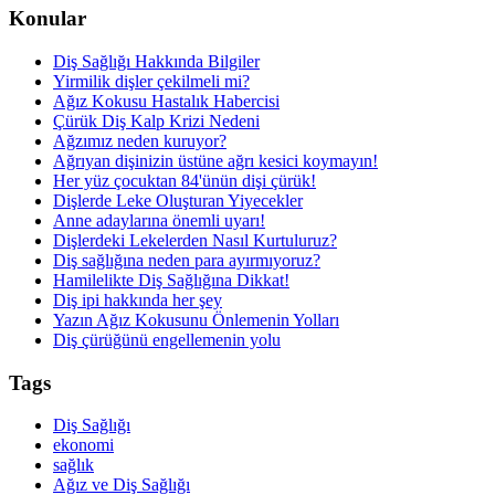
Konular
Diş Sağlığı Hakkında Bilgiler
Yirmilik dişler çekilmeli mi?
Ağız Kokusu Hastalık Habercisi
Çürük Diş Kalp Krizi Nedeni
Ağzımız neden kuruyor?
Ağrıyan dişinizin üstüne ağrı kesici koymayın!
Her yüz çocuktan 84'ünün dişi çürük!
Dişlerde Leke Oluşturan Yiyecekler
Anne adaylarına önemli uyarı!
Dişlerdeki Lekelerden Nasıl Kurtuluruz?
Diş sağlığına neden para ayırmıyoruz?
Hamilelikte Diş Sağlığına Dikkat!
Diş ipi hakkında her şey
Yazın Ağız Kokusunu Önlemenin Yolları
Diş çürüğünü engellemenin yolu
Tags
Diş Sağlığı
ekonomi
sağlık
Ağız ve Diş Sağlığı