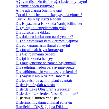
Ağrıyan dişinizin üstüne ağrı kesici koymayın!
Ağzımız neden kuruyor?
Anne adaylarına önemli uyarı!
Çocuklar diş hekimine kaç yaşında gitmeli?
Çürük Diş Kalp Krizi Nedeni
Diş Beyazlatma Hakkında Yanlış Bilinenler
Diş çürüğünü engellemenin yolu
Diş çürüklerine dikkat
Diş doktoru korkusunu nasıl yeneriz?
Diş eti hastalıkları kemik erimesi yapıyor
Diş eti kanamalarını ihmal etmeyin!
Diş fırçalamak hayat kurtarıyor
Diş Gıcırdatmanın Sebebi
Diş ipi hakkında her şey
Diş muayenesine ne zaman başlanmalı?
Diş sağlığına neden para ayırmıyoruz?
Diş sağlığınız için yapılması gerekenler!
Diş Sayısı Kalp Krizinin Habercisi
Diş tedavisinde açılı implant avantajı
Dişler için faydalı 4 besin
Dişlerde Leke Oluşturan Yiyecekler
Dişlerdeki Lekelerden Nasıl Kurtuluruz?
Dişlerinizi Çürüten Yanlışlar
Dişlerinizi fırçalamayı ihmal etmeyin
Hamilelikte Diş Sağlığına Dikkat!