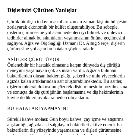
Dişlerinizi Çürüten Yanlışlar
Çürük bir dişin tedavi masrafları zaman zaman kişinin bütçesini
zorlayarak ekonomik bir külfet oluşturabiliyor. Bu sebeple,
dişlerin çürümesine yol açan nedenleri iyi bilmek ve önleyici
tedbirler almak bu sıkıntıların yaşanmasının önüne geçilmesini
sağlıyor. Ağız ve Diş Sağlığı Uzmanı Dt. Altuğ Serçe, dişlerin
çürümesine yol açan bu hataları şöyle sıraladı:
ASİTLER ÇÜRÜTÜYOR
Önlenebilir bir hastalık olmasına karşın dünyada diş çürüğü
deneyimi yaşamayan çok az insan vardır. Ağızda bulunan
bakterilerden oluşan bakteri plağı, şekerli ve unlu yiyeceklerin
ağızda kalan artıklarından asit oluşturabilmektedir. Bu asitler,
dişlerin mineral dokusunu çözerek dişin minesinin bozulmasına
ve sonuçta da diş çürüğünün başlamasına ve diş hekimlerinin
kavite dedikleri oyuklara neden olmaktadır.
BU HATALARI YAPMAYIN!
Sürekli kahve molası: Gün boyu kahve, çay içme ve atıştırma
alışkanlığı, ağızda asit salgılayan bakterileri aktive ederek bu
bakterilerin diş yüzeyinde yaşamasına ve dişleri çürütmesine