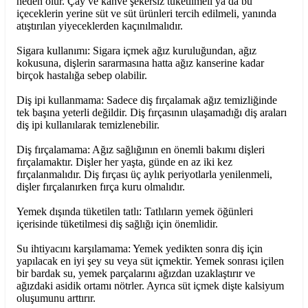
neden olur. Çay ve kahve şekersiz tüketilmeli ya da bu
içeceklerin yerine süt ve süt ürünleri tercih edilmeli, yanında
atıştırılan yiyeceklerden kaçınılmalıdır.
Sigara kullanımı: Sigara içmek ağız kuruluğundan, ağız
kokusuna, dişlerin sararmasına hatta ağız kanserine kadar
birçok hastalığa sebep olabilir.
Diş ipi kullanmama: Sadece diş fırçalamak ağız temizliğinde
tek başına yeterli değildir. Diş fırçasının ulaşamadığı diş araları
diş ipi kullanılarak temizlenebilir.
Diş fırçalamama: Ağız sağlığının en önemli bakımı dişleri
fırçalamaktır. Dişler her yaşta, günde en az iki kez
fırçalanmalıdır. Diş fırçası üç aylık periyotlarla yenilenmeli,
dişler fırçalanırken fırça kuru olmalıdır.
Yemek dışında tüketilen tatlı: Tatlıların yemek öğünleri
içerisinde tüketilmesi diş sağlığı için önemlidir.
Su ihtiyacını karşılamama: Yemek yedikten sonra diş için
yapılacak en iyi şey su veya süt içmektir. Yemek sonrası içilen
bir bardak su, yemek parçalarını ağızdan uzaklaştırır ve
ağızdaki asidik ortamı nötrler. Ayrıca süt içmek dişte kalsiyum
oluşumunu arttırır.