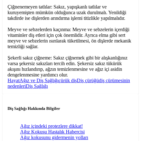
Çiğnenemeyen tatlılar: Sakız, yapışkanlı tatlılar ve
kuruyemişten mümkün olduğunca uzak durulmalı. Yenildiği
takdirde ise dişlerden arındırma işlemi titizlikle yapılmalıdır.
Meyve ve sebzelerden kaçınma: Meyve ve sebzelerin içerdiği
vitaminler diş etleri için çok önemlidir. Ayrıca elma gibi sert
meyve ve sebzelerin ısırılarak tüketilmesi, ön dişlerde mekanik
temizliği sağlar.
Şekerli sakız çiğneme: Sakız çiğnemek gibi bir alışkanlığınız
varsa şekersiz sakızları tercih edin. Şekersiz sakız tükürük
akışını hızlandırıp, ağzın temizlenmesine ve ağız içi asidin
dengelenmesine yardımcı olur.
Hayat
Ağız ve Diş Sağlığı
çürük diş
Diş çürüğü
diş çürümesinin
nedenleri
Diş Sağlığı
Diş Sağlığı Hakkında Bilgiler
Ağız içindeki protezlere dikkat!
Ağız Kokusu Hastalık Habercisi
Ağız kokusunu gidermenin yolları