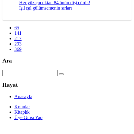
Her yüz çocuktan 84'ünün dişi çürük!
Işıl ışıl gülümsemenin sırları
65
141
217
293
369
Ara
Hayat
Anasayfa
Konular
Kitaplık
Üye Girisi Yap