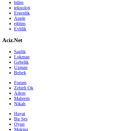
bilim
teknoloji
Ergenlik
Apple
eğitim
Evlilik
Aciz.Net
Saglik
Lokman
Gebelik
Uzman
Bebek
Forum
Zehirli Ok
Ailem
Mahrem
Nikah
Hayat
Bir Ses
Oyun
Makina